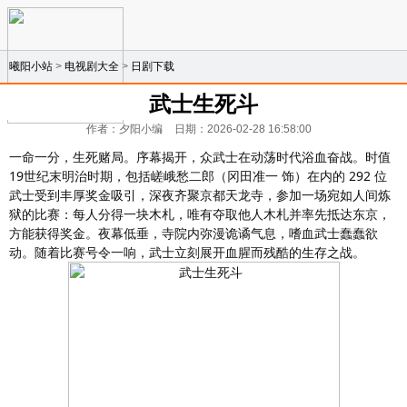
曦阳小站
>
电视剧大全
>
日剧下载
武士生死斗
作者：夕阳小编
日期：2026-02-28 16:58:00
一命一分，生死赌局。序幕揭开，众武士在动荡时代浴血奋战。时值
19世纪末明治时期，包括嵯峨愁二郎（冈田准一 饰）在内的 292 位
武士受到丰厚奖金吸引，深夜齐聚京都天龙寺，参加一场宛如人间炼
狱的比赛：每人分得一块木札，唯有夺取他人木札并率先抵达东京，
方能获得奖金。夜幕低垂，寺院内弥漫诡谲气息，嗜血武士蠢蠢欲
动。随着比赛号令一响，武士立刻展开血腥而残酷的生存之战。