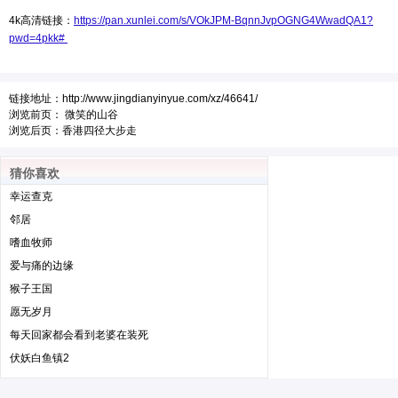
4k高清链接：
https://pan.xunlei.com/s/VOkJPM-BqnnJvpOGNG4WwadQA1?
pwd=4pkk#
链接地址：
http://www.jingdianyinyue.com/xz/46641/
浏览前页：
微笑的山谷
浏览后页：
香港四径大步走
猜你喜欢
幸运查克
邻居
嗜血牧师
爱与痛的边缘
猴子王国
愿无岁月
每天回家都会看到老婆在装死
伏妖白鱼镇2