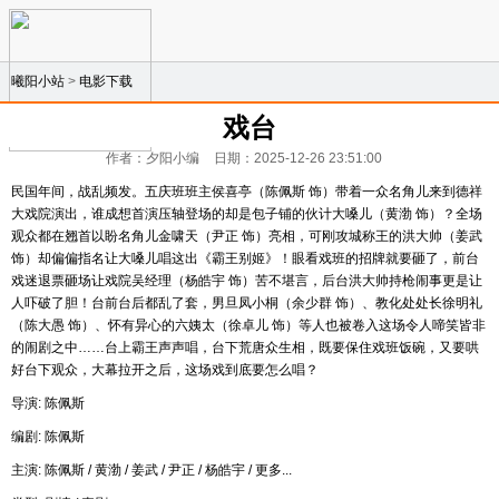
曦阳小站
>
电影下载
戏台
作者：夕阳小编
日期：2025-12-26 23:51:00
民国年间，战乱频发。五庆班班主侯喜亭（陈佩斯 饰）带着一众名角儿来到德祥
大戏院演出，谁成想首演压轴登场的却是包子铺的伙计大嗓儿（黄渤 饰）？全场
观众都在翘首以盼名角儿金啸天（尹正 饰）亮相，可刚攻城称王的洪大帅（姜武
饰）却偏偏指名让大嗓儿唱这出《霸王别姬》！眼看戏班的招牌就要砸了，前台
戏迷退票砸场让戏院吴经理（杨皓宇 饰）苦不堪言，后台洪大帅持枪闹事更是让
人吓破了胆！台前台后都乱了套，男旦凤小桐（余少群 饰）、教化处处长徐明礼
（陈大愚 饰）、怀有异心的六姨太（徐卓儿 饰）等人也被卷入这场令人啼笑皆非
的闹剧之中……台上霸王声声唱，台下荒唐众生相，既要保住戏班饭碗，又要哄
好台下观众，大幕拉开之后，这场戏到底要怎么唱？
导演: 陈佩斯
编剧: 陈佩斯
主演: 陈佩斯 / 黄渤 / 姜武 / 尹正 / 杨皓宇 / 更多...