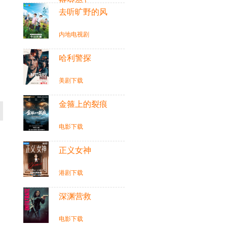
母分类）
去听旷野的风
音乐
内地电视剧
哈利警探
美剧下载
金箍上的裂痕
电影下载
正义女神
港剧下载
深渊营救
电影下载