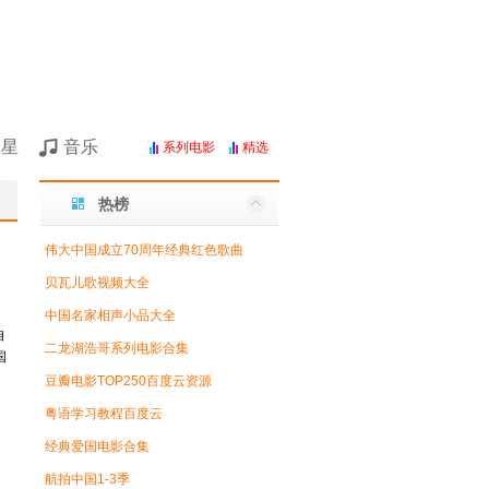
明星
音乐
系列电影
精选
热榜
伟大中国成立70周年经典红色歌曲
贝瓦儿歌视频大全
中国名家相声小品大全
自
二龙湖浩哥系列电影合集
国
豆瓣电影TOP250百度云资源
粤语学习教程百度云
经典爱国电影合集
航拍中国1-3季