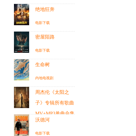
绝地狂奔
电影下载
密屋陌路
电影下载
生命树
内地电视剧
周杰伦《太阳之
子》专辑所有歌曲
MV+MP3单曲合集
沃德河
（周杰伦第16张新
电影下载
专辑）