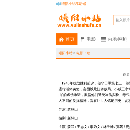
曦阳小站移动端
输入影片
首页
电影
内地/网剧
曦阳小站
>
电影下载
作者
1945年抗战胜利前夕，侵华日军第七三一
进行活体实验，妄图以此扭转败局。小贩王永章
由”的虚伪承诺，欺骗他们遭受冻伤实验、毒
人不屈的反抗精神，旨在让世人铭记历史，勿
导演: 赵林山
编剧: 赵林山
主演: 姜武 / 王志文 / 李乃文 / 林子烨 / 孙茜 / 更多