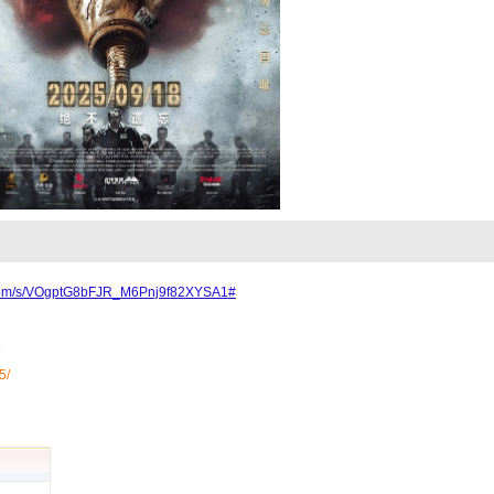
i.com/s/VOgptG8bFJR_M6Pnj9f82XYSA1#
5/