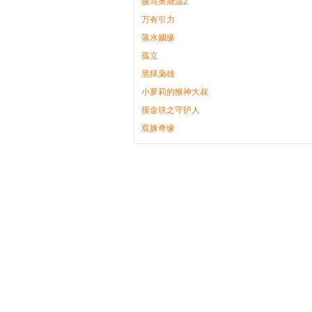
骏马奥斯温2
万有引力
落水姻缘
孤立
黑狱枭雄
小萝莉的猴神大叔
摸金玦之守护人
双姝奇缘