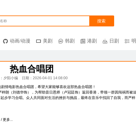
搜索
名称
动画/动漫
美剧
韩剧
港剧
日剧
热血合唱团
：夕阳小编
日期：2026-04-01 14:08:00
的剧情电影热血合唱团，希望大家能够喜欢这部热血合唱团！
严梓朗（刘德华饰），为帮助昔日恩师（卢冠廷饰）返回香港，带领一群因闯祸而被
从零起步学习合唱。众人共同面对生活的挫折与挑战，最终在音乐中找回了自我，而严梓
 更多...