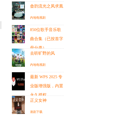
畲韵流光之凤求凰
内地电视剧
850位歌手音乐歌
曲合集（已按首字
母分类）
去听旷野的风
音乐
内地电视剧
最新 WPS 2025 专
业版增强版，内置
永久授权
正义女神
精选
港剧下载