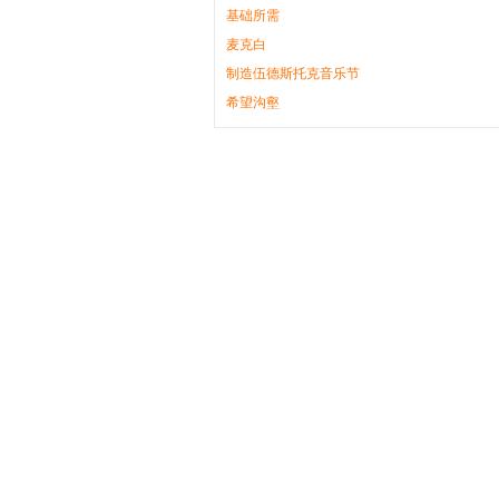
基础所需
麦克白
制造伍德斯托克音乐节
希望沟壑