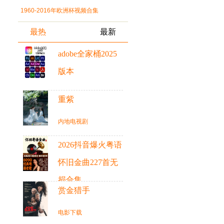
1960-2016年欧洲杯视频合集
最热
最新
adobe全家桶2025
版本
精选
重紫
内地电视剧
2026抖音爆火粤语
怀旧金曲227首无
损合集
赏金猎手
音乐
电影下载