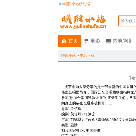
曦阳小站移动端
输入影片
首页
电影
内地/网剧
曦阳小站
>
电影下载
作者
接下来为大家分享的是一部最新的中国香港
热血合唱团简介：国际知名合唱团铁血指挥家
参加“热血合唱团试验计划”的废柴学生们，
朗身上的秘密也逐步被揭开……
导演: 关信辉
编剧: 关信辉 / 张佩琼
主演: 刘德华 / 卢冠廷 / 雷颂德 / 鄂靖文 / 吴岱融 /
类型: 剧情
制片国家/地区: 中国香港