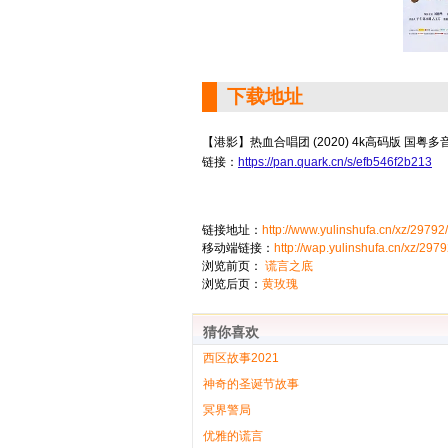
下载地址
【港影】热血合唱团 (2020) 4k高码版 国粤
链接：
https://pan.quark.cn/s/efb546f2b213
链接地址：
http://www.yulinshufa.cn/xz/29792/
移动端链接：
http://wap.yulinshufa.cn/xz/2979
浏览前页：
谎言之底
浏览后页：
黄玫瑰
猜你喜欢
西区故事2021
神奇的圣诞节故事
冥界警局
优雅的谎言