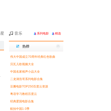
明星
音乐
系列电影
精选
热榜
伟大中国成立70周年经典红色歌曲
贝瓦儿歌视频大全
中国名家相声小品大全
迫
二龙湖浩哥系列电影合集
豆瓣电影TOP250百度云资源
粤语学习教程百度云
经典爱国电影合集
航拍中国1-3季