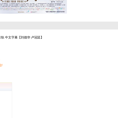
多音轨 中文字幕【刘德华 卢冠廷】
2/