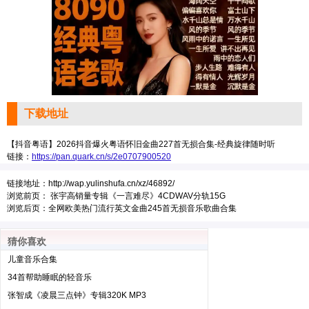
下载地址
【抖音粤语】2026抖音爆火粤语怀旧金曲227首无损合集-经典旋律随时听
链接：
https://pan.quark.cn/s/2e0707900520
链接地址：
http://wap.yulinshufa.cn/xz/46892/
浏览前页：
张宇高销量专辑《一言难尽》4CDWAV分轨15G
浏览后页：
全网欧美热门流行英文金曲245首无损音乐歌曲合集
猜你喜欢
儿童音乐合集
34首帮助睡眠的轻音乐
张智成《凌晨三点钟》专辑320K MP3