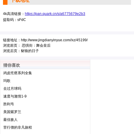
下载地址
4k高清链接：
https://pan.quark.cn/s/a6775679e2b3
提取码：sFdC
链接地址：
http://www.jingdianyinyue.com//xz/45199/
浏览前页：
恐惧街：舞会皇后
浏览后页：
豺狼的日子
猜你喜欢
鸡皮疙瘩系列全集
玛歌
去过月球吗
速度与激情1-9
胜利号
美国紫罗兰
最佳敌人
苦行僧的非凡旅程